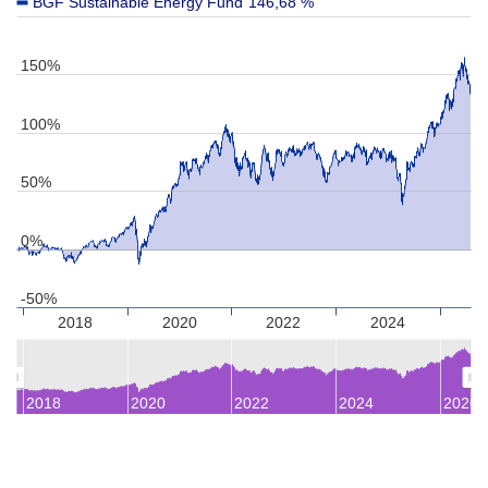
BGF Sustainable Energy Fund
146,68 %
150%
100%
50%
0%
-50%
2018
2020
2022
2024
2018
2020
2022
2024
2026