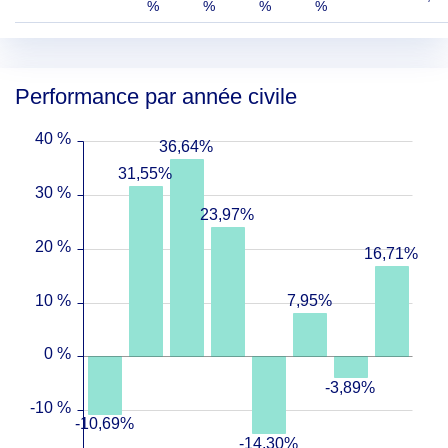
%
%
%
%
Performance par année civile
40 %
36,64%
31,55%
30 %
23,97%
20 %
16,71%
10 %
7,95%
0 %
-3,89%
-10 %
-10,69%
-14,30%