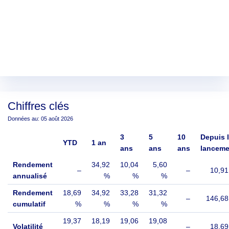
Chiffres clés
Données au: 05 août 2026
3
5
10
Depuis 
YTD
1 an
ans
ans
ans
lanceme
Rendement
34,92
10,04
5,60
–
–
10,9
annualisé
%
%
%
Rendement
18,69
34,92
33,28
31,32
–
146,68
cumulatif
%
%
%
%
19,37
18,19
19,06
19,08
Volatilité
–
18,6